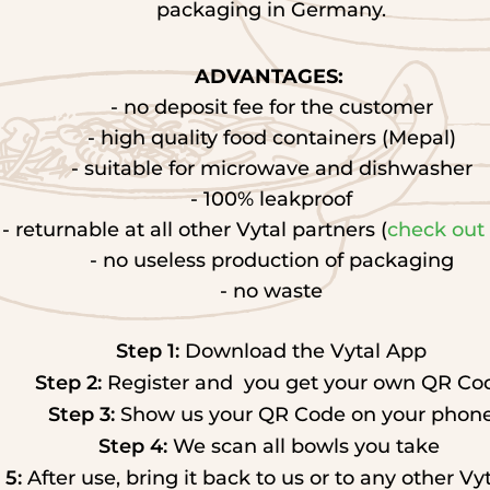
packaging in Germany.
Speichert den Zustimmungsstatus des Benutze
Cookies auf der aktuellen Domäne.
ADVANTAGES: 
- no deposit fee for the customer
mationen zu erinnern, die die Art beeinflussen, wie sich ei
- high quality food containers (Mepal)
den.
- suitable for microwave and dishwasher
Zweck
- 100% leakproof
- returnable at all other Vytal partners (
check out
Enthält eine Besucher-ID. Dies wird verwende
Besucher beim erneuten Besuch der Webseite
- no useless production of packaging
identifizieren.
- no waste
Step 1:
 Download the Vytal App
en, wie Besucher mit Webseiten interagieren, indem Infor
Step 2:
 Register and  you get your own QR Co
Zweck
Step 3:
 Show us your QR Code on your phon
Step 4:
Verfolgt spezielle Schriftarten, die auf der We
 We scan all bowls you take 
interne Analysen verwendet werden. Der Cooki
 5:
 After use, bring it back to us or to any other Vy
keine Besucherdaten.